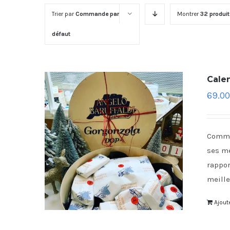
Trier par
Commande par
Montrer
32 produi
défaut
Cale
69.00
Comme 
ses me
rappor
meille
Ajout