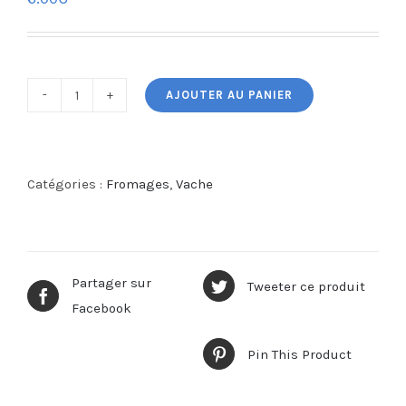
AJOUTER AU PANIER
quantité
de
Morbier
-
Catégories :
Fromages
,
Vache
300g
Partager sur
Tweeter ce produit
Facebook
Pin This Product