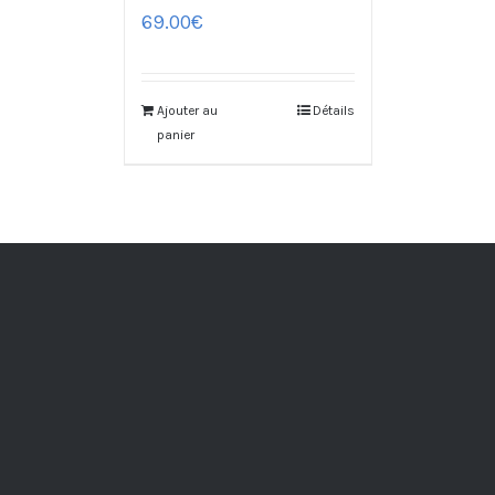
69.00
€
Ajouter au
Détails
panier