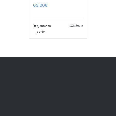
69.00
€
Ajouter au
Détails
panier