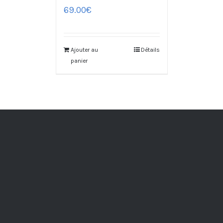
69.00
€
Ajouter au
Détails
panier