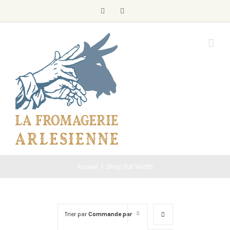
Skip
Facebook
Instagram
to
content
Accueil
/
Shop Full Width
Trier par
Commande par