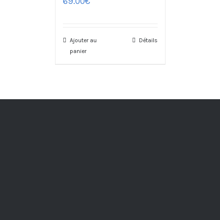
69.00
€
Ajouter au
Détails
panier