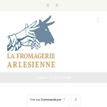
Skip
Facebook
Instagram
to
content
Accueil
/
Shop Full Width
Trier par
Commande par