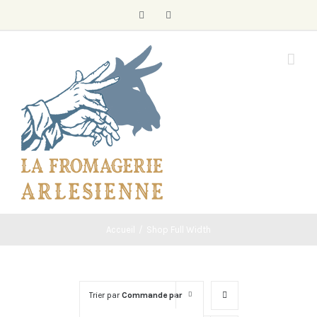
Skip
Facebook
Instagram
to
content
Accueil
/
Shop Full Width
Trier par
Commande par