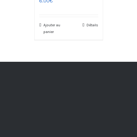
6.00
€
Ajouter au
Détails
panier