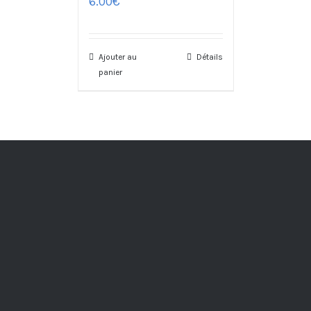
6.00
€
Ajouter au
Détails
panier